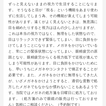
ずっと見えないままの視力で生活することになりま
す。 そうなると目が「視る」という機能をあまり使わ
ずに生活してしまう為、その機能が衰えてしまう可能
性があります。遠くがよく見えないときは、無意識に
目を細めたりすると視力はほんの少し上がりますが、
これは本当の視力ではなく、無理をした状態なので、
目はリラックスできず緊張してしまい、目に負担をか
けてしまうことになります。メガネをかけないでいる
と、常にこの緊張状態になってしまい、眼精疲労の原
因となり、眼精疲労からくる視力低下で近視が進んで
しまう可能性があります。目に負担をかけないために
も、早いうちにメガネやコンタクトで矯正することが
必要です。また、メガネをかけずに無理をしてきた人
が、いざメガネをかけようとすると、適切な度数で処
方したメガネでもなかなか慣れないこともあるようで
す。当院ではメガネの処方箋を日曜日に処方しており
ます。（処方箋のみで眼鏡の販売は行っておりませ
ん）気軽にご相談ください。（予約制です）