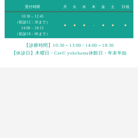
受付時間
月
火
水
木
金
土
日祝
10:30 – 12:45
（初診12：30まで）
●
●
●
-
●
●
●
14:00 – 18:15
（初診18：00まで）
【診療時間】10:30～13:00 / 14:00～18:30
【休診日】木曜日・CeeU yokohama休館日・年末年始