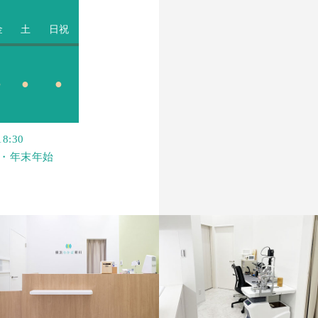
金
土
日祝
●
●
●
8:30
館日・年末年始