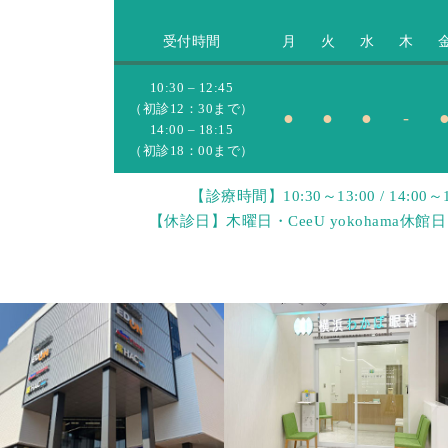
受付時間
月
火
水
木
10:30 – 12:45
（初診12：30まで）
●
●
●
-
14:00 – 18:15
（初診18：00まで）
【診療時間】10:30～13:00 / 14:00～1
【休診日】木曜日・CeeU yokohama休